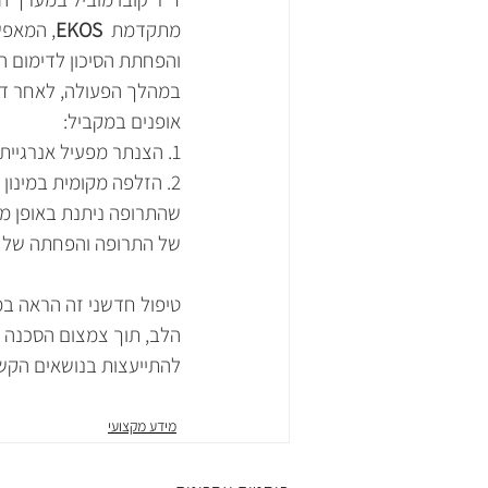
מתקדמת  
EKOS
, המאפש
והפחתת הסיכון לדימום הכ
במהלך הפעולה, לאחר דיק
אופנים במקביל: 
1. הצנתר מפעיל אנרגיית אולטרה-סאונד לפירוק מכני של קריש הדם.
2. הזלפה מקומית במינון
שהתרופה ניתנת באופן מק
של התרופה והפחתה של הס
טיפול חדשני זה הראה במ
הלב, תוך צמצום הסכנה ל
להתייעצות בנושאים הקשו
מידע מקצועי