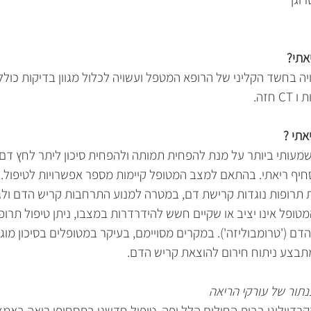
אתי?
חזה.
תי ? 
מעותי ביותר על מנת להפחית תמותה ולהפחית סיכון ליתר לחץ דם ר
יף ריאתי. בהתאם למצב המטופל קיימות מספר אפשרויות לטיפול.
רופות נוגדות קרישת דם, במטרה למנוע התרחבות קריש הדם ולגרו
פל אינו יציב או שקיים חשש להידרדרות במצבו, ניתן טיפול תרופת
דם ('טרומבוליזה'). במקרים מסויימם, בעיקר במטופלים בסיכון מוגב
תבצע ניתוח חירום להוצאת קריש הדם.
תור של עורקי הריאה
רדיולוגי בבית החולים הלל יפה, טיפול חדשני בתסחיפי ריאה באמצע