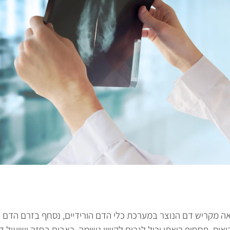
ה מקריש דם הנוצר במערכת כלי הדם הורידיים, נסחף בזרם הדם ו
אות. תסחיף ריאתי יכול לגרום לקשיי נשימה, כאבים בחזה ושיעול ד