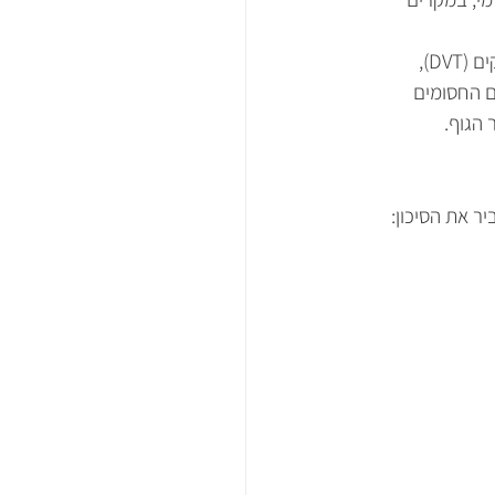
קרישי דם אלו מגיעים לרוב מהוורידים העמוקים של הרגליים, מצב המכונה פקקת ורידים עמוקים (DVT), 
 החסומים 
הגוף.
ר את הסיכון: