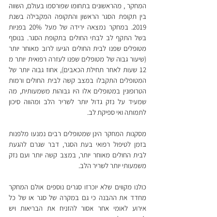
המחקר , מהראשונים בתחומו שפורסמו בעולם, השווה 
בין תקופת הסגר הראשון והתקופה המקבילה בשנת 
2019. במחקר נמצאה ירידה של מעל 20% בפניות 
בשל התקף לב לבתי החולים בתקופת הסגר. בנוסף 
מטופלים שפנו לבית החולים הגיעו לרוב מאוחר יותר 
(שיעור גבוה של מטופלים שפנו לעזרה רפואית יותר מ 
12 שעות לאחר תחילת הכאבים), אחוז גבוה יותר של 
המטופלים התקבלו במצב קשה לבית החולים ורמות 
הטרופונין במטופלים אלו היו גבוהות משמעותית, מה 
שמעיד על נזק גדול יותר לשריר הלב ומהווה סיכון 
לתמותה ואי ספיקת לב.
מסקנות המחקר הינן שמטופלים רבים נמנעו מלפנות 
בזמן לטיפול רפואי בעת הסגר, דבר שגרם להגעת 
לבית החולים מאוחר יותר, במצב קשה יותר ועם נזק 
משמעותי יותר לשריר הלב.
כולנו מקווים שלא יוכרזו סגרים נוספים אולם המחקר 
מחדד את ההבנה כי גם במקרה של סגר או של כל 
אירוע לאומי אחר אסור להזניח את הבריאות ויש 