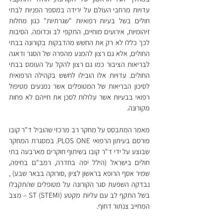
עדויות מרחבי העולם על ירידה במספר הפניות לבתי 
חולים בשל בעיות רפואיות "שגרתיות" כגון מחלות 
זיהומיות, אירועים מוחיים, התקפי לב וכדומה. הסיבות 
לכך כללו לא רק את החשש מהדבקות בקורונה בבתי 
החולים, אלא גם רצון להמנע מהפרה של הסגר ודאגה 
לבריאות הציבור כמו גם רצון להקל על העומס בבתי 
החולים. עדויות אלו הובילו לחשש בקהילה הרפואית 
לסיכון הבריאות של המטופלים אשר נמנעים מטיפול 
רפואי בבעיות אשר עלולות לסכן את חייהם לא פחות 
מקורונה.
מאמר המתבסס על מחקר רב מרכזי שהוביל ד"ר קובו 
פורסם בעיתון הרפואי PLOS ONE. במסגרת המחקר 
שבוצע על ידי ד"ר קובו בשיתוף חוקרים מארבעה בתי 
חולים בישראל (הילל יפה בחדרה, רמב"ם בחיפה, 
שמיר אסף הרופא בראשון לציון ,סורוקה בבאר שבע) , 
נבדקה השפעת סגר הקורונה על מטופלים שהתקבלו 
בשל התקף לב עם עליות מקטע ST (STEMI) – מצב 
המחייב צנתור דחוף.